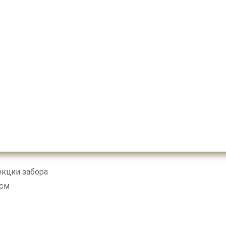
екции забора
см